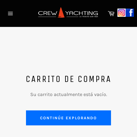
Ir
directamente
Carrito
al
Navegación
contenido
CARRITO DE COMPRA
Su carrito actualmente está vacío.
CONTINÚE EXPLORANDO