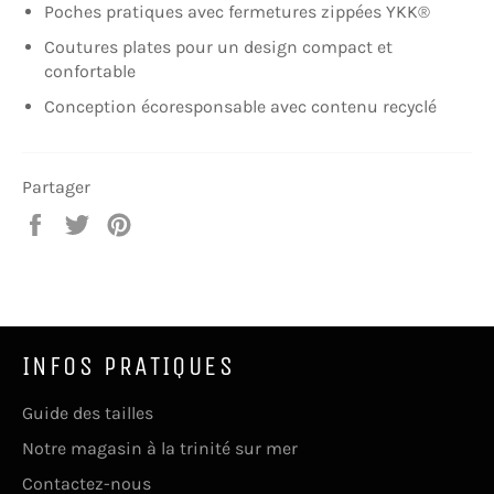
Poches pratiques avec fermetures zippées YKK®
Coutures plates pour un design compact et
confortable
Conception écoresponsable avec contenu recyclé
Partager
Partager
Tweeter
Épingler
sur
sur
sur
Facebook
Twitter
Pinterest
INFOS PRATIQUES
Guide des tailles
Notre magasin à la trinité sur mer
Contactez-nous