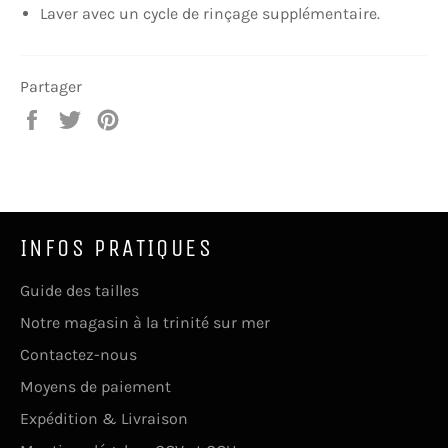
Laver avec un cycle de rinçage supplémentaire.
Partager
Partager
Tweeter
Épingler
sur
sur
sur
Facebook
Twitter
Pinterest
INFOS PRATIQUES
Guide des tailles
Notre magasin à la trinité sur mer
Contactez-nous
Moyens de paiement
Expédition & Livraison