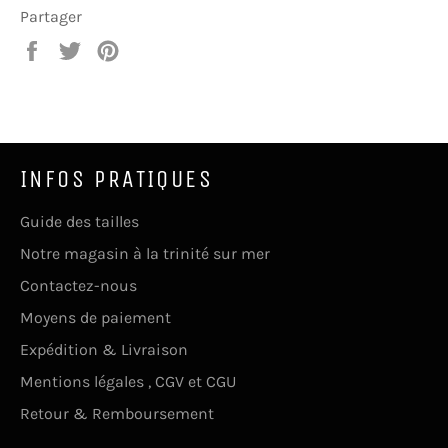
Partager
Partager
Tweeter
Épingler
sur
sur
sur
Facebook
Twitter
Pinterest
INFOS PRATIQUES
Guide des tailles
Notre magasin à la trinité sur mer
Contactez-nous
Moyens de paiement
Expédition & Livraison
Mentions légales , CGV et CGU
Retour & Remboursement