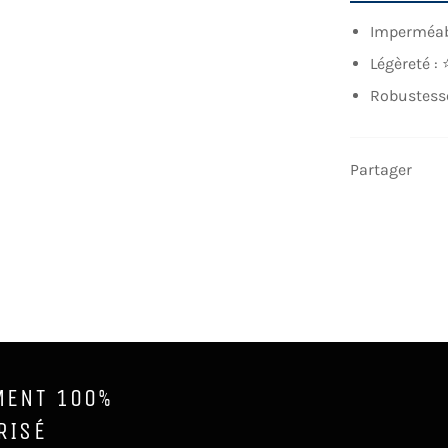
Imperméab
Légèreté 
Robustess
Partager
MENT 100%
RISÉ