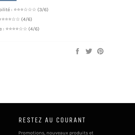
ilité : ⭐⭐⭐☆☆☆ (3/6)
: ⭐⭐⭐⭐☆☆ (4/6)
e : ⭐⭐⭐⭐☆☆ (4/6)
Partager
Tweeter
Épingler
sur
sur
sur
Facebook
Twitter
Pinterest
RESTEZ AU COURANT
Promotions, nouveaux produits et