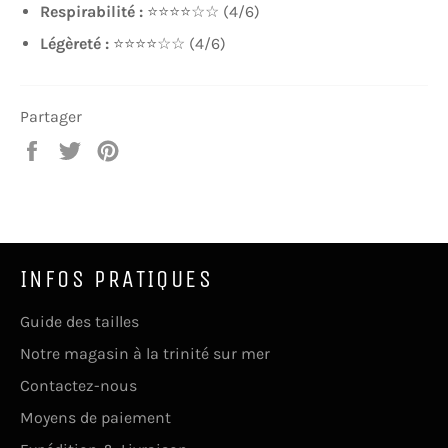
Respirabilité :
⭐⭐⭐⭐☆☆ (4/6)
Légèreté :
⭐⭐⭐⭐☆☆ (4/6)
Partager
Partager
Tweeter
Épingler
sur
sur
sur
Facebook
Twitter
Pinterest
INFOS PRATIQUES
Guide des tailles
Notre magasin à la trinité sur mer
Contactez-nous
Moyens de paiement