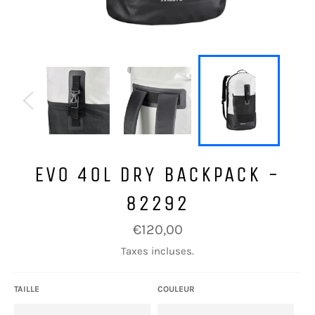
EVO 40L DRY BACKPACK -
82292
Prix
€120,00
régulier
Taxes incluses.
TAILLE
COULEUR