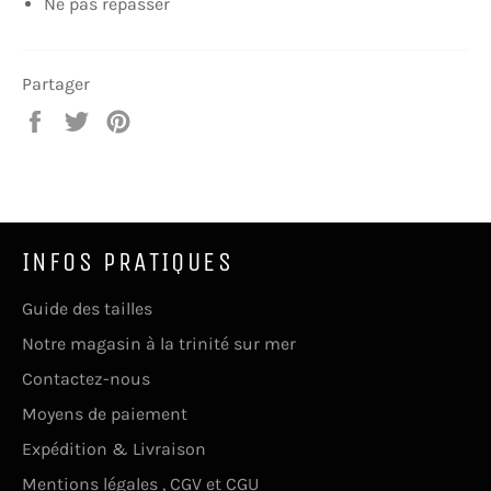
Ne pas repasser
Partager
Partager
Tweeter
Épingler
sur
sur
sur
Facebook
Twitter
Pinterest
INFOS PRATIQUES
Guide des tailles
Notre magasin à la trinité sur mer
Contactez-nous
Moyens de paiement
Expédition & Livraison
Mentions légales , CGV et CGU